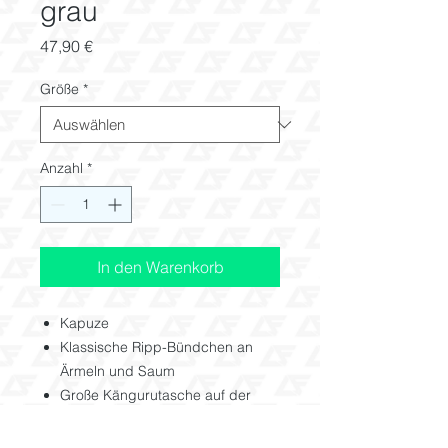
grau
Preis
47,90 €
Größe
*
Anzahl
*
In den Warenkorb
Kapuze
Klassische Ripp-Bündchen an
Ärmeln und Saum
Große Kängurutasche auf der
Vorderseite
300 g/m²