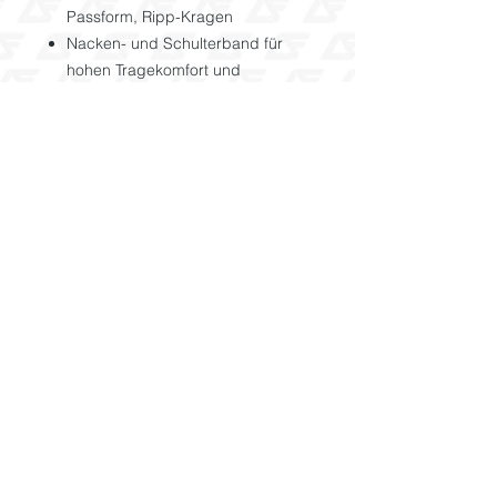
Passform, Ripp-Kragen
Nacken- und Schulterband für
hohen Tragekomfort und
Strapazierfähigkeit
Moderner, klassischer Schnitt,
ohne Seitennähte
183 g/m²
100% Baumwolle
Rückgabe
Alle Artikel welche im Shop käuflich
zu erwerben sind, wurden extra für
Dich angefertigt. Daher besteht kein
Anspruch auf Umtausch oder
Rückgabe des jeweiligen Artikels.
AGB
Datenschutz
Impressum