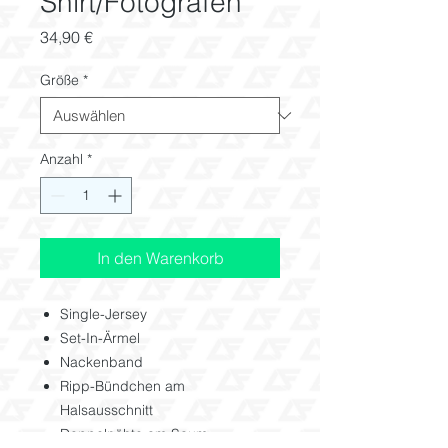
Shirt/Fotografen
Preis
34,90 €
Größe
*
Anzahl
*
In den Warenkorb
Single-Jersey
Set-In-Ärmel
Nackenband
Ripp-Bündchen am
Halsausschnitt
Doppelnähte am Saum