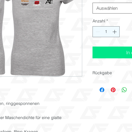
Auswählen
Anzahl
*
In
Rückgabe
Alle Artikel welche i
wurden extra für Dic
Anspruch auf Umtau
Artikels.
hen, ringgesponnenen
her Maschendichte für eine glatte
sform, Ripp-Kragen