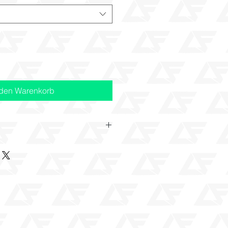
 den Warenkorb
m Shop käuflich zu erwerben sind,
h angefertigt. Daher besteht kein
sch oder Rückgabe des jeweiligen