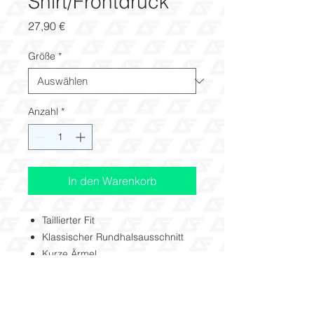
Shirt/Frontdruck
Preis
27,90 €
Größe
*
Anzahl
*
In den Warenkorb
Taillierter Fit
Klassischer Rundhalsausschnitt
Kurze Ärmel
150 g/m²
100% Baumwolle