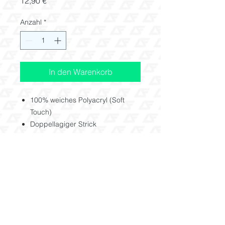
Preis
12,90 €
Anzahl
*
In den Warenkorb
100% weiches Polyacryl (Soft
Touch)
Doppellagiger Strick
40 °C waschbar
Rückgabe
Alle Artikel welche im Shop käuflich
zu erwerben sind, wurden extra für
Dich angefertigt. Daher besteht kein
Anspruch auf Umtausch oder